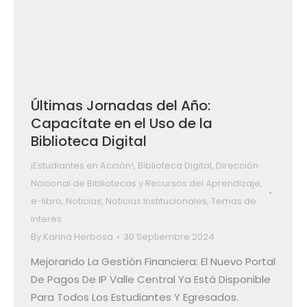
Últimas Jornadas del Año:
Capacítate en el Uso de la
Biblioteca Digital
¡Estudiantes en Acción!
,
Biblioteca Digital
,
Dirección
Nacional de Bibliotecas y Recursos del Aprendizaje
,
e-libro
,
Noticias
,
Noticias Institucionales
,
Temas de
interés
By
Karina Herbosa
30 Septiembre 2024
Mejorando La Gestión Financiera: El Nuevo Portal
De Pagos De IP Valle Central Ya Está Disponible
Para Todos Los Estudiantes Y Egresados.