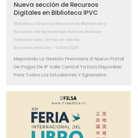
Nueva sección de Recursos
Digitales en Biblioteca IPVC
Biblioteca
,
Dirección Nacional de Bibliotecas y
Recursos del Aprendizaje
,
Noticias
,
Noticias
Institucionales
,
Temas de interés
By
Karina Herbosa
11 Abril 2025
Mejorando La Gestión Financiera: El Nuevo Portal
De Pagos De IP Valle Central Ya Está Disponible
Para Todos Los Estudiantes Y Egresados.