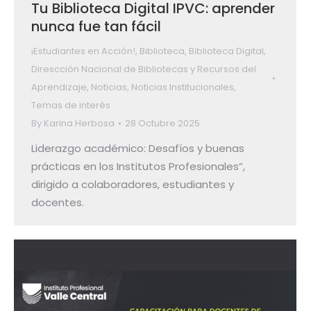
Tu Biblioteca Digital IPVC: aprender
nunca fue tan fácil
¡Estudiantes en Acción!
,
Biblioteca
,
Biblioteca Digital
,
Direscción Nacional de Bibliotecas y Recursos del
Aprendizaje
,
Noticias
,
Noticias Institucionales
,
Temas de interés
By
Karina Herbosa
28 Octubre 2025
Liderazgo académico: Desafíos y buenas
prácticas en los Institutos Profesionales”,
dirigido a colaboradores, estudiantes y
docentes.