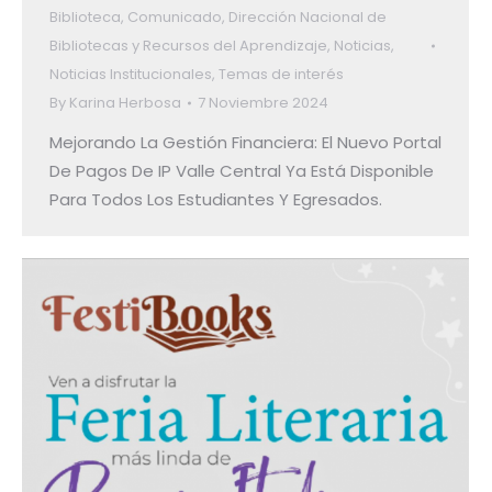
Biblioteca
,
Comunicado
,
Dirección Nacional de
Bibliotecas y Recursos del Aprendizaje
,
Noticias
,
Noticias Institucionales
,
Temas de interés
By
Karina Herbosa
7 Noviembre 2024
Mejorando La Gestión Financiera: El Nuevo Portal
De Pagos De IP Valle Central Ya Está Disponible
Para Todos Los Estudiantes Y Egresados.