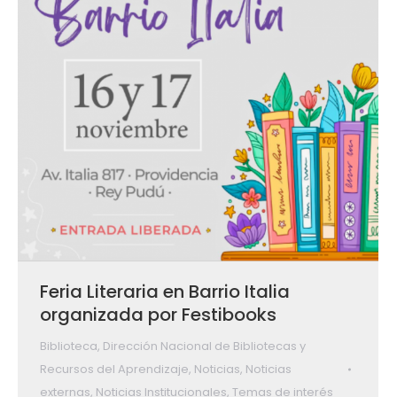
Feria Literaria en Barrio Italia
organizada por Festibooks
Biblioteca
,
Dirección Nacional de Bibliotecas y
Recursos del Aprendizaje
,
Noticias
,
Noticias
externas
,
Noticias Institucionales
,
Temas de interés