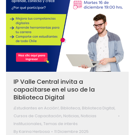
IP Valle Central invita a
capacitarse en el uso de la
Biblioteca Digital
¡Estudiantes en Acción!
,
Biblioteca
,
Biblioteca Digital
,
Cursos de Capacitación
,
Noticias
,
Noticias
Institucionales
,
Temas de interés
By
Karina Herbosa
11 Diciembre 2025