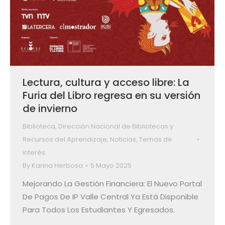
Lectura, cultura y acceso libre: La
Furia del Libro regresa en su versión
de invierno
Biblioteca
,
Dirección Nacional de Bibliotecas y
Recursos del Aprendizaje
,
Noticias
,
Temas de
interés
By
Karina Herbosa
5 Mayo 2025
Mejorando La Gestión Financiera: El Nuevo Portal
De Pagos De IP Valle Central Ya Está Disponible
Para Todos Los Estudiantes Y Egresados.