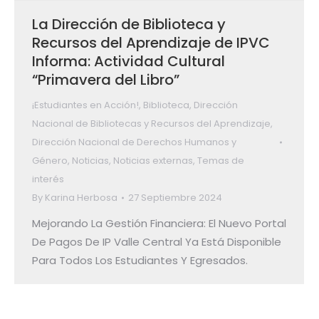
La Dirección de Biblioteca y
Recursos del Aprendizaje de IPVC
Informa: Actividad Cultural
“Primavera del Libro”
¡Estudiantes en Acción!
,
Biblioteca
,
Dirección
Nacional de Bibliotecas y Recursos del Aprendizaje
,
Dirección Nacional de Derechos Humanos y
Género
,
Noticias
,
Noticias externas
,
Temas de
interés
By
Karina Herbosa
27 Septiembre 2024
Mejorando La Gestión Financiera: El Nuevo Portal
De Pagos De IP Valle Central Ya Está Disponible
Para Todos Los Estudiantes Y Egresados.