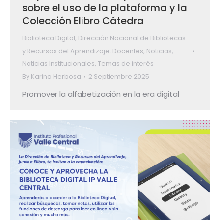
sobre el uso de la plataforma y la
Colección Elibro Cátedra
Biblioteca Digital
,
Dirección Nacional de Bibliotecas
y Recursos del Aprendizaje
,
Docentes
,
Noticias
,
Noticias Institucionales
,
Temas de interés
By
Karina Herbosa
2 Septiembre 2025
Promover la alfabetización en la era digital