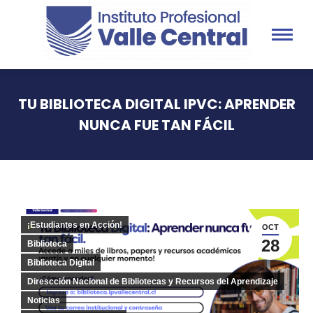
TU BIBLIOTECA DIGITAL IPVC: APRENDER
NUNCA FUE TAN FÁCIL
You are here:
¡Estudiantes en Acción!
OCT
28
Biblioteca
Biblioteca Digital
Direscción Nacional de Bibliotecas y Recursos del Aprendizaje
Noticias