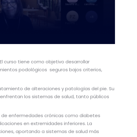
l curso tiene como objetivo desarrollar
mientos podológicos seguros bajos criterios,
atamiento de alteraciones y patologías del pie. Su
nfrentan los sistemas de salud, tanto públicos
mento de enfermedades crónicas como diabetes
icaciones en extremidades inferiores. La
taciones, aportando a sistemas de salud más