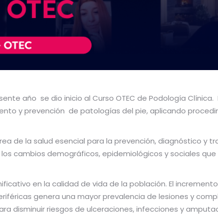
ente año se dio inicio al Curso OTEC de Podología Clínica. E
ento y prevención de patologías del pie, aplicando procedi
ea de la salud esencial para la prevención, diagnóstico y tr
os cambios demográficos, epidemiológicos y sociales que e
gnificativo en la calidad de vida de la población. El incre
periféricas genera una mayor prevalencia de lesiones y compl
para disminuir riesgos de ulceraciones, infecciones y ampu