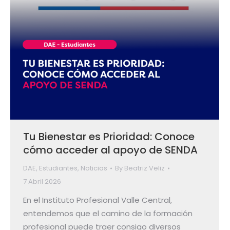
Tu Bienestar es Prioridad: Conoce
cómo acceder al apoyo de SENDA
DAE
,
Estudiantes
,
Noticias
By
Beatriz Veliz
7 Abril 2026
En el Instituto Profesional Valle Central,
entendemos que el camino de la formación
profesional puede traer consigo diversos