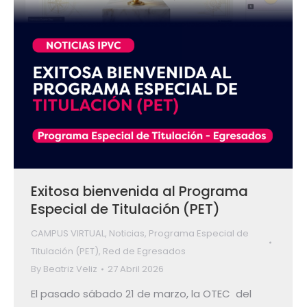
Exitosa bienvenida al Programa
Especial de Titulación (PET)
CAMPUS VIRTUAL
,
Noticias
,
Programa Especial de
Titulación (PET)
,
Red de Egresados
By
Beatriz Veliz
27 Abril 2026
El pasado sábado 21 de marzo, la OTEC del