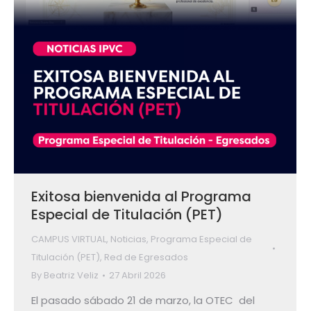
Exitosa bienvenida al Programa
Especial de Titulación (PET)
CAMPUS VIRTUAL
,
Noticias
,
Programa Especial de
Titulación (PET)
,
Red de Egresados
By
Beatriz Veliz
27 Abril 2026
El pasado sábado 21 de marzo, la OTEC del