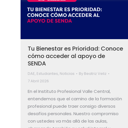
Tu Bienestar es Prioridad: Conoce
cómo acceder al apoyo de
SENDA
DAE
,
Estudiantes
,
Noticias
By
Beatriz Veliz
7 Abril 2026
En el Instituto Profesional Valle Central,
entendemos que el camino de la formación
profesional puede traer consigo diversos
desafíos personales. Nuestro compromiso
con ustedes va más allá de las aulas,