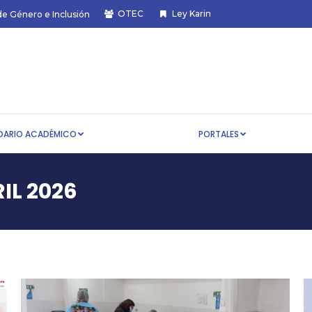
OTEC
Ley Karin
de Género e Inclusión
CALENDARIO ACADÉMICO
PORTALES
DARIO ACADÉMICO
PORTALES
IL 2026