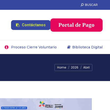
BUSCAR
Proceso Cierre Voluntario
Biblioteca Digital
Portal de Pago
Contáctanos
Proceso Cierre Voluntario
Biblioteca Digital
You are here:
Home
2026
Abril