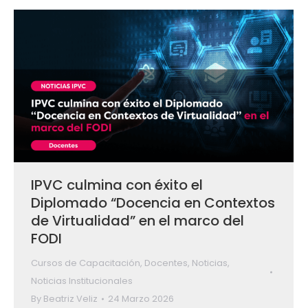
IPVC culmina con éxito el
Diplomado “Docencia en Contextos
de Virtualidad” en el marco del
FODI
Cursos de Capacitación
,
Docentes
,
Noticias
,
Noticias Institucionales
By
Beatriz Veliz
24 Marzo 2026