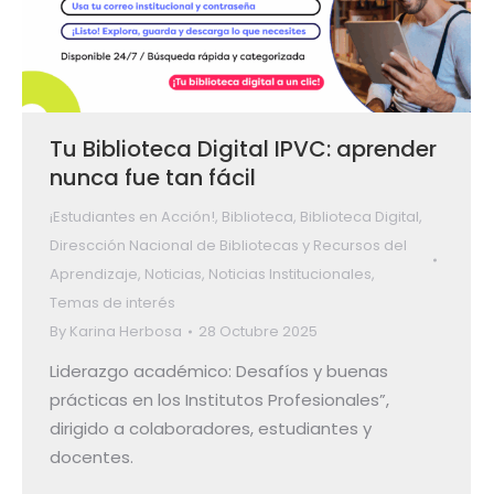
Tu Biblioteca Digital IPVC: aprender
nunca fue tan fácil
¡Estudiantes en Acción!
,
Biblioteca
,
Biblioteca Digital
,
Direscción Nacional de Bibliotecas y Recursos del
Aprendizaje
,
Noticias
,
Noticias Institucionales
,
Temas de interés
By
Karina Herbosa
28 Octubre 2025
Liderazgo académico: Desafíos y buenas
prácticas en los Institutos Profesionales”,
dirigido a colaboradores, estudiantes y
docentes.