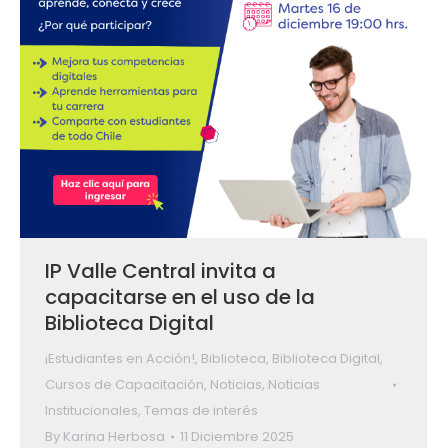
IP Valle Central invita a
capacitarse en el uso de la
Biblioteca Digital
¡Estudiantes en Acción!
,
Biblioteca
,
Biblioteca Digital
,
Cursos de Capacitación
,
Noticias
,
Noticias
Institucionales
,
Temas de interés
By
Karina Herbosa
11 Diciembre 2025