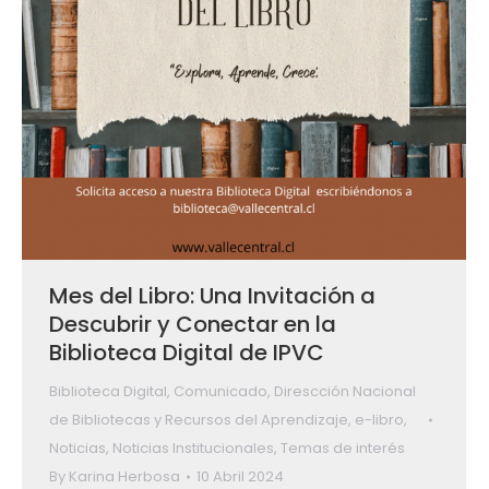
Mes del Libro: Una Invitación a
Descubrir y Conectar en la
Biblioteca Digital de IPVC
Biblioteca Digital
,
Comunicado
,
Direscción Nacional
de Bibliotecas y Recursos del Aprendizaje
,
e-libro
,
Noticias
,
Noticias Institucionales
,
Temas de interés
By
Karina Herbosa
10 Abril 2024