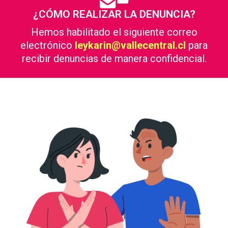
¿CÓMO REALIZAR LA DENUNCIA?
Hemos habilitado el siguiente correo
electrónico
leykarin@vallecentral.cl
para
recibir denuncias de manera confidencial.