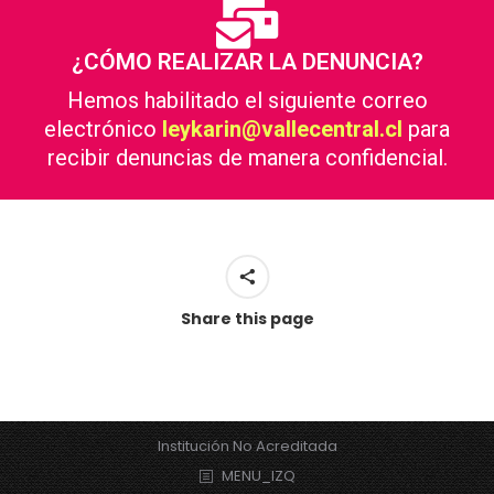
¿CÓMO REALIZAR LA DENUNCIA?
Hemos habilitado el siguiente correo
electrónico
leykarin@vallecentral.cl
para
recibir denuncias de manera confidencial.
Share this page
Institución No Acreditada
MENU_IZQ